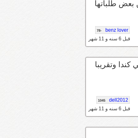
 هي و٣،٥ اخيس من بعض طلباتها
benz lover
-78
قبل 6 سنه و 11 شهر
كندا وتقريبا
dell2012
1045
قبل 6 سنه و 11 شهر