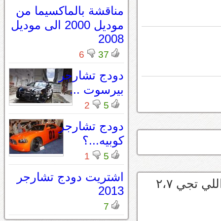
مناقشة بالماكسيما من
موديل 2000 الى موديل
2008
6
37
دودج تشارجر
بيرسوت ...
2
5
دودج تشارجر
كوبيه...؟
1
5
اشتريت دودج تشارجر
ابو كلبيبببن ما انصحك ابد اولا امريكي هي اللي تجي ٢،٧
2013
7